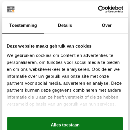
– Uw buitenkeuken oogt mooier en chiquer, waardoor u
meer van uw terras geniet.
– U bespaart geld doordat u geen professioneel onderhoud
Toestemming
Details
Over
of herstellingen moet laten doen.
Kortom, niets dan voordelen bij het onderhouden van uw
Deze website maakt gebruik van cookies
buitenkeuken
. Als u nog steeds op zoek bent naar een
goede buitenkeuken, dan is Buitenkeukendeal zeker en vast
We gebruiken cookies om content en advertenties te
een goede plaats om te zoeken. U hebt een breed aanbod
personaliseren, om functies voor social media te bieden
aan verschillende buitenkeukens in uiteenlopende formaten
en om ons websiteverkeer te analyseren. Ook delen we
en stijlen, ook op maat, en daarbij kunt u rekenen op de
informatie over uw gebruik van onze site met onze
allerbeste kwaliteit. Meer heeft u niet nodig om ten volle van
partners voor social media, adverteren en analyse. Deze
uw terras en gazon te genieten!
partners kunnen deze gegevens combineren met andere
informatie die u aan ze heeft verstrekt of die ze hebben
verzameld op basis van uw gebruik van hun services.
DEEL
Tags
Alles toestaan