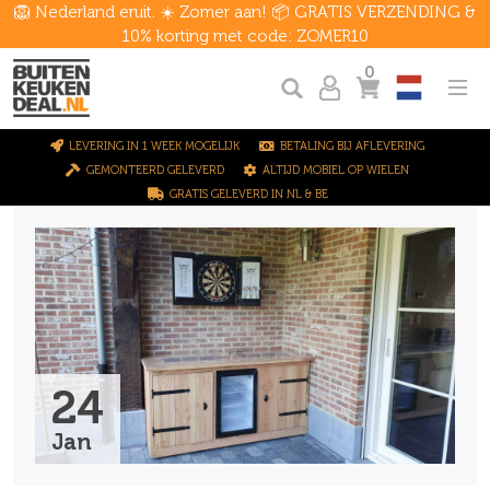
🦁 Nederland eruit. ☀️ Zomer aan! 📦 GRATIS VERZENDING &
10% korting met code: ZOMER10
0
LEVERING IN 1 WEEK MOGELIJK
BETALING BIJ AFLEVERING
GEMONTEERD GELEVERD
ALTIJD MOBIEL OP WIELEN
GRATIS GELEVERD IN NL & BE
24
Jan