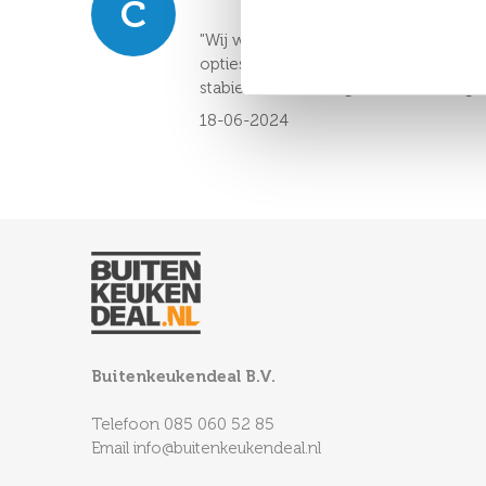
C
"Wij wilden heel graag een buitenke
opties zijn meteen twee of drie meter
stabiel in. Echt een geniale uitvindin
18-06-2024
Buitenkeukendeal B.V.
Telefoon
085 060 52 85
Email
info@buitenkeukendeal.nl