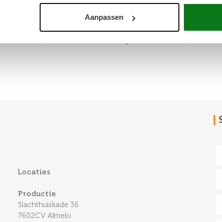
Aanpassen
uken met een ingebouwde wijnkoelkast én een normale koelkast,
 lang. De Newcastle past met zijn 157 cm perfect op ons dakterra
g voor wie compact maar heel luxe wil genieten."
Locaties
Productie
Slachthuiskade 36
7602CV Almelo