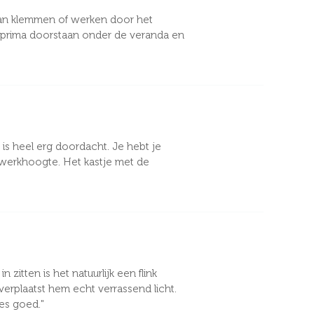
aan klemmen of werken door het
r prima doorstaan onder de veranda en
s heel erg doordacht. Je hebt je
 werkhoogte. Het kastje met de
itten is het natuurlijk een flink
erplaatst hem echt verrassend licht.
les goed."