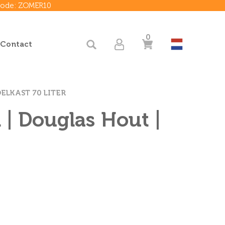
 code: ZOMER10
0
 Contact
ELKAST 70 LITER
| Douglas Hout |