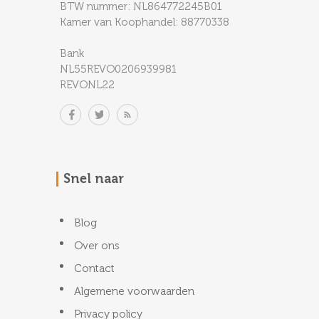
BTW nummer: NL864772245B01
Kamer van Koophandel: 88770338
Bank
NL55REVO0206939981
REVONL22
Snel naar
Blog
Over ons
Contact
Algemene voorwaarden
Privacy policy