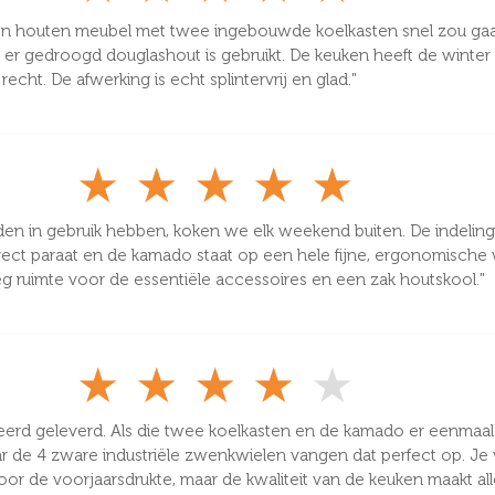
een houten meubel met twee ingebouwde koelkasten snel zou g
t er gedroogd douglashout is gebruikt. De keuken heeft de winte
echt. De afwerking is echt splintervrij en glad."
★
★
★
★
★
 in gebruik hebben, koken we elk weekend buiten. De indeling i
irect paraat en de kamado staat op een hele fijne, ergonomische
g ruimte voor de essentiële accessoires en een zak houtskool."
★
★
★
★
★
d geleverd. Als die twee koelkasten en de kamado er eenmaal in z
 de 4 zware industriële zwenkwielen vangen dat perfect op. Je v
door de voorjaarsdrukte, maar de kwaliteit van de keuken maakt al