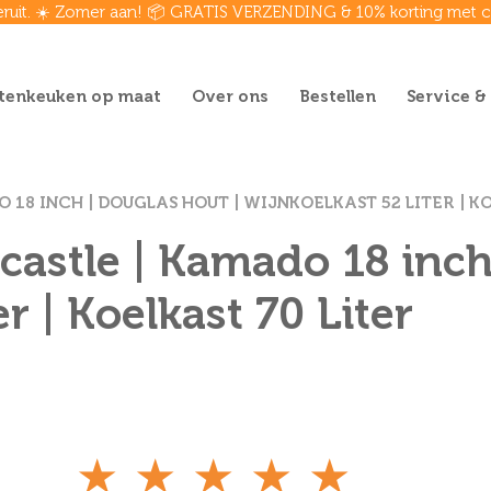
eruit. ☀️ Zomer aan! 📦 GRATIS VERZENDING & 10% korting met
tenkeuken op maat
Over ons
Bestellen
Service &
18 INCH | DOUGLAS HOUT | WIJNKOELKAST 52 LITER | KO
stle | Kamado 18 inch 
r | Koelkast 70 Liter
★
★
★
★
★