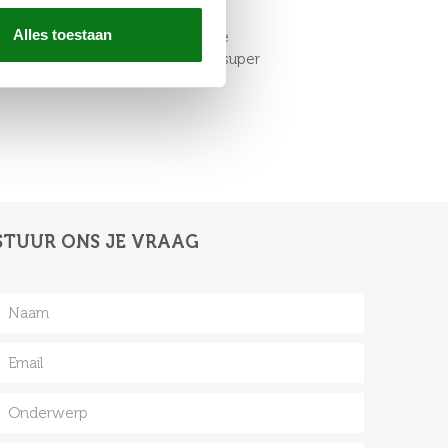
Alles toestaan
 maar de meeste modellen met die
s. Mijn 18 inch kamado hangt er super
STUUR ONS JE VRAAG