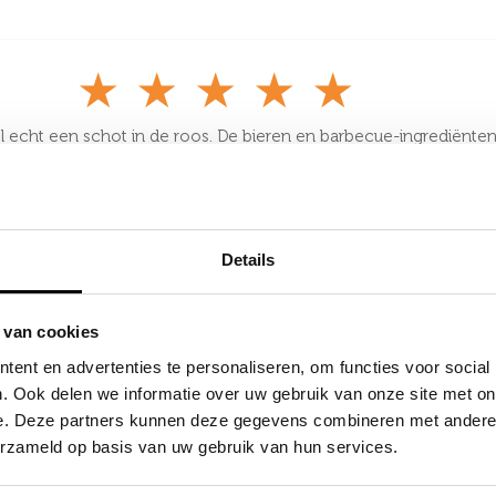
★
★
★
★
★
el echt een schot in de roos. De bieren en barbecue-ingrediënten 
kant exact op de juiste graad gekoeld. Ondanks dat het een comp
 solide aan tijdens het snijden en voorbereiden."
Details
★
★
★
★
★
 van cookies
 dikke 28 mm douglashout geeft de keuken echt die stoere, robuus
 glazen deurtje staat 's avonds prachtig als de verlichting aans
ent en advertenties te personaliseren, om functies voor social
n. Doekje over het blad en het is zo weer schoon."
. Ook delen we informatie over uw gebruik van onze site met on
e. Deze partners kunnen deze gegevens combineren met andere i
erzameld op basis van uw gebruik van hun services.
★
★
★
★
★