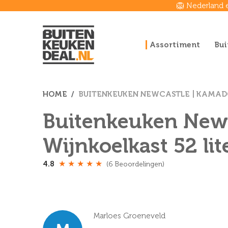
🦁 Nederland 
Assortiment
Bui
HOME
BUITENKEUKEN NEWCASTLE | KAMADO 
Buitenkeuken Newca
Wijnkoelkast 52 lite
★
★
★
★
★
4.8
(6 Beoordelingen)
Marloes Groeneveld