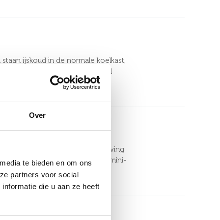
staan ijskoud in de normale koelkast,
act meubel is, voelt het werkblad
Over
te uitstraling die in de omschrijving
taat. Het is alsof we onze eigen mini-
 media te bieden en om ons
ze partners voor social
nformatie die u aan ze heeft