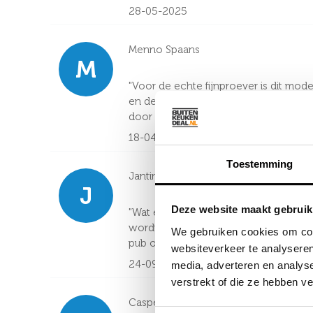
28-05-2025
Menno Spaans
M
"Voor de echte fijnproever is dit mod
en de witte wijn staat aan de andere 
door de dikte van het hout ontzettend
18-04-2025
Toestemming
Jantine van Es
J
Deze website maakt gebruik
"Wat een fantastisch meubel. Het extra
wordt genoemd. De wijnkoelkast met het
We gebruiken cookies om cont
pub onder de overkapping hebben staa
websiteverkeer te analyseren
24-09-2024
media, adverteren en analys
verstrekt of die ze hebben v
Casper Hoogendoorn