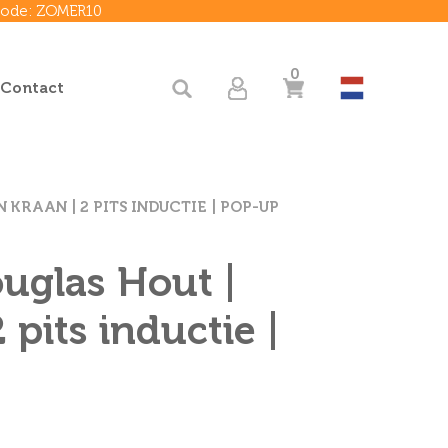
 code: ZOMER10
0
 Contact
KRAAN | 2 PITS INDUCTIE | POP-UP
ouglas Hout |
pits inductie |