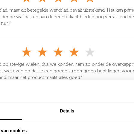
 blad, maar dit betegelde werkblad bevalt uitstekend. Het kan pri
n onder de wasbak en aan de rechterkant bieden nog verrassend 
tuin."
★
★
★
★
★
d op stevige wielen, dus we konden hem zo onder de overkapping 
 Let wel even op dat je een goede stroomgroep hebt liggen voor
and, maar het product maakt alles goed."
★
★
★
★
★
Details
g straaltje buiten. Je hoeft simpelweg nooit meer naar binnen 
de koelkast en ondertussen de saus op de inductieplaat. Het dou
 van cookies