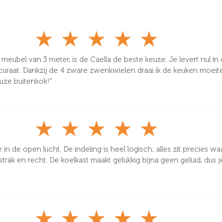
★
★
★
★
★
eubel van 3 meter, is de Caella de beste keuze. Je levert nul in op
uraat. Dankzij de 4 zware zwenkwielen draai ik de keuken moeitelo
uze buitenkok!"
★
★
★
★
★
 in de open lucht. De indeling is heel logisch; alles zit precies wa
ak en recht. De koelkast maakt gelukkig bijna geen geluid, dus je k
★
★
★
★
★