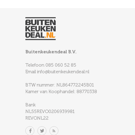
Buitenkeukendeal B.V.
Telefoon
085 060 52 85
Email
info@buitenkeukendeal.nl
BTW nummer: NL864772245B01
Kamer van Koophandel: 88770338
Bank
NL55REVO0206939981
REVONL22