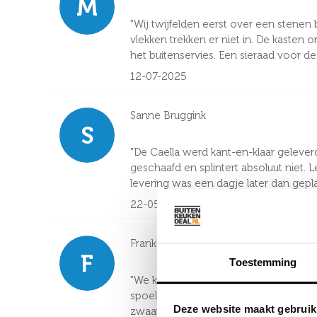
M
"Wij twijfelden eerst over een stenen
vlekken trekken er niet in. De kaste
het buitenservies. Een sieraad voor de 
12-07-2025
Sanne Bruggink
S
"De Caella werd kant-en-klaar gelever
geschaafd en splintert absoluut niet.
levering was een dagje later dan gepl
22-05-2025
Frank van der Meer
F
Toestemming
"We koken tegenwoordig met elk zonni
spoelbak, biefstukjes uit de ingebouw
Deze website maakt gebruik
zwaar aan, echt pure kwaliteit."