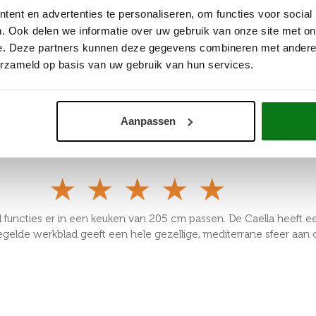
ent en advertenties te personaliseren, om functies voor social
. Ook delen we informatie over uw gebruik van onze site met on
e. Deze partners kunnen deze gegevens combineren met andere i
★
★
★
★
★
erzameld op basis van uw gebruik van hun services.
. Die inductieplaat werkt supersnel voor bijgerechten en sauzen, 
afmixer buiten in te pluggen voor de zelfgemaakte kruidenboter,
Aanpassen
acht!"
★
★
★
★
★
el functies er in een keuken van 205 cm passen. De Caella heeft 
gelde werkblad geeft een hele gezellige, mediterrane sfeer aan on