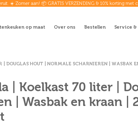
eruit. ☀️ Zomer aan! 📦 GRATIS VERZENDING & 10% korting met
tenkeuken op maat
Over ons
Bestellen
Service &
R | DOUGLAS HOUT | NORMALE SCHARNIEREN | WASBAK EN 
 | Koelkast 70 liter | D
 | Wasbak en kraan | 2 
t