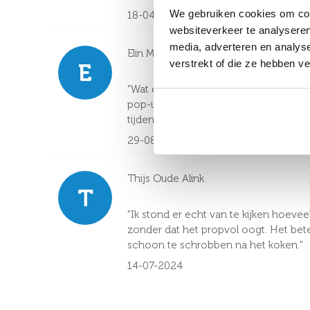
We gebruiken cookies om cont
18-04-2025
websiteverkeer te analyseren
media, adverteren en analys
Elin Meijerink
verstrekt of die ze hebben v
E
"Wat een heerlijke, doordachte keuken
pop-up stopcontact. Ideaal om de sta
tijdens het borrelen. Echt over naged
29-08-2024
Thijs Oude Alink
T
"Ik stond er echt van te kijken hoeve
zonder dat het propvol oogt. Het bete
schoon te schrobben na het koken."
14-07-2024