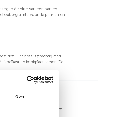
ma tegen de hitte van een pan en
veel opbergruimte voor de pannen en
rijden. Het hout is prachtig glad
 de koelkast en kookplaat samen. De
Over
te lopen. Groenten wassen in de
glashout voelt ontzettend solide en