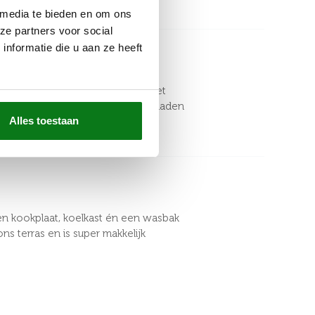
 media te bieden en om ons
ze partners voor social
nformatie die u aan ze heeft
maar de grootste verrassing is het
 of gewoon om je telefoon op te laden
Alles toestaan
een kookplaat, koelkast én een wasbak
s terras en is super makkelijk