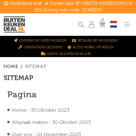
🦁 Nederland eruit. ☀️ Zomer aan! 📦 GRATIS VERZENDING &
10% korting met code: ZOMER10
0
LEVERING IN 1 WEEK MOGELIJK
BETALING BIJ AFLEVERING
GEMONTEERD GELEVERD
ALTIJD MOBIEL OP WIELEN
GRATIS GELEVERD IN NL & BE
HOME
SITEMAP
SITEMAP
Pagina
Home
- 30 Oktober 2023
Afspraak maken
- 30 Oktober 2023
Over ons
- 01 November 2023