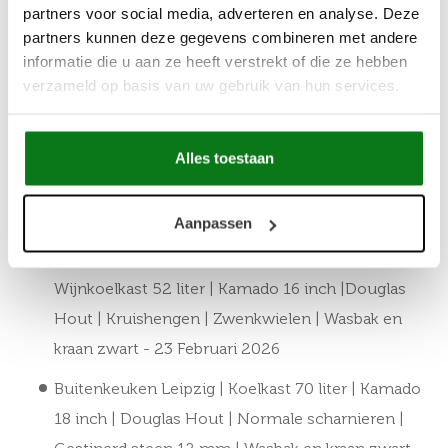
partners voor social media, adverteren en analyse. Deze
Buitenkeuken Nashville | 70 Liter Koelkast | Met
partners kunnen deze gegevens combineren met andere
Wasbak | Zwart Omlijst | Douglas Hout
- 11 Mei
informatie die u aan ze heeft verstrekt of die ze hebben
verzameld op basis van uw gebruik van hun services.
2024
Buitenkeuken Sevilla | Koelkast 70 liter 2x |
Douglas Hout | Kruisheng scharnieren | Wasbak
Alles toestaan
en kraan | 2 pits inductie | Zwart omlijst | 12 mm
gesinterd stenen blad
- 15 Februari 2026
Aanpassen
Buitenkeuken Braga | Koelkast 70 liter |
Wijnkoelkast 52 liter | Kamado 16 inch |Douglas
Hout | Kruishengen | Zwenkwielen | Wasbak en
kraan zwart
- 23 Februari 2026
Buitenkeuken Leipzig | Koelkast 70 liter | Kamado
18 inch | Douglas Hout | Normale scharnieren |