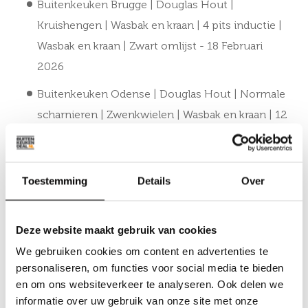
Buitenkeuken Brugge | Douglas Hout |
Kruishengen | Wasbak en kraan | 4 pits inductie |
Wasbak en kraan | Zwart omlijst
- 18 Februari
2026
Buitenkeuken Odense | Douglas Hout | Normale
scharnieren | Zwenkwielen | Wasbak en kraan | 12
mm gesinterd stenen blad
- 13 Februari 2026
Buitenkeuken Madrid | 70 Liter Koelkast |+
Toestemming
Details
Over
Kamado BBQ | Douglas Hout
- 11 Mei 2024
Buitenkeuken Idaho | 70 Liter Koelkast | Zwart
Deze website maakt gebruik van cookies
Omlijst | Douglas Hout
- 13 Mei 2024
We gebruiken cookies om content en advertenties te
Buitenkeuken Montana | 70 Liter Koelkast | Met
personaliseren, om functies voor social media te bieden
Wasbak | Zwart Omlijst | Douglas Hout
- 13 Mei
en om ons websiteverkeer te analyseren. Ook delen we
2024
informatie over uw gebruik van onze site met onze