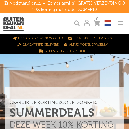
🦁 Nederland eruit. ☀️ Zomer aan! 📦 GRATIS VERZENDING &
10% korting met code: ZOMER10
0
LEVERING IN 1 WEEK MOGELIJK
BETALING BIJ AFLEVERING
GEMONTEERD GELEVERD
ALTIJD MOBIEL OP WIELEN
GRATIS GELEVERD IN NL & BE
GEBRUIK DE KORTINGSCODE: ZOMER10
SUMMERDEALS
DEZE WEEK 10% KORTING