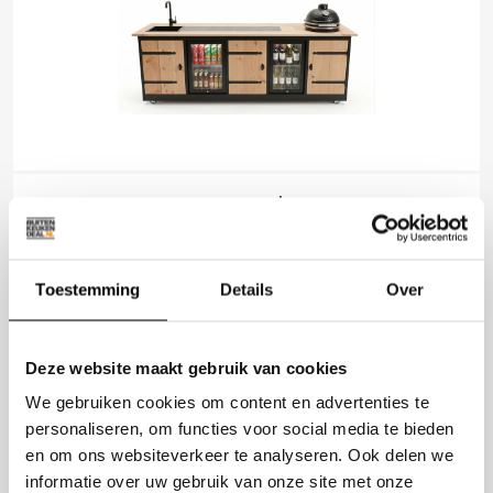
BUITENKEUKEN KAAPSTAD | 70 LITER
KOELKAST | WIJNKOELKAST | MET WASBAK | +
KAMADO BBQ | ZWART OMLIJST | DOUGLAS
HOUT
Toestemming
Details
Over
62 x 253 x 92 cm
€ 2.843,00
Deze website maakt gebruik van cookies
We gebruiken cookies om content en advertenties te
personaliseren, om functies voor social media te bieden
en om ons websiteverkeer te analyseren. Ook delen we
informatie over uw gebruik van onze site met onze