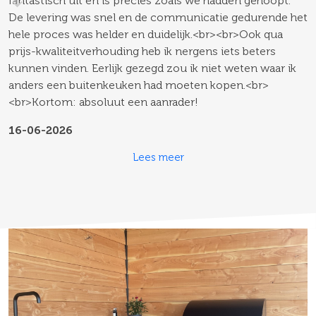
fantastisch uit en is precies zoals we hadden gehoopt.
v
De levering was snel en de communicatie gedurende het
P
hele proces was helder en duidelijk.<br><br>Ook qua
v
prijs-kwaliteitverhouding heb ik nergens iets beters
v
kunnen vinden. Eerlijk gezegd zou ik niet weten waar ik
anders een buitenkeuken had moeten kopen.<br>
0
<br>Kortom: absoluut een aanrader!
16-06-2026
Lees meer