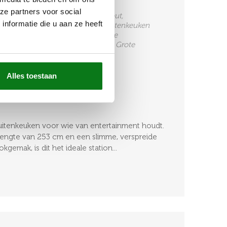
2 PITS INDUCTIE
ze partners voor social
enkeuken Gemaakt Van Douglas Hout,
nformatie die u aan ze heeft
 Luxe Buitenkeukens, Overige, Buitenkeuken
Met Zwarte Omlijsting, Exclusieve
tchen, Buitenkeuken Zonder Bbq, Grote
elingen)
Alles toestaan
buitenkeuken voor wie van entertainment houdt.
engte van 253 cm en een slimme, verspreide
kgemak, is dit het ideale station...