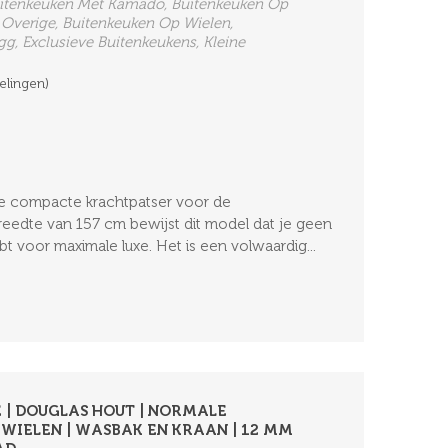
itenkeuken Met Kamado, Buitenkeuken Op
 Overige, Buitenkeuken Op Wielen,
g, Exclusieve Buitenkeukens, Kleine
elingen)
me compacte krachtpatser voor de
reedte van 157 cm bewijst dit model dat je geen
t voor maximale luxe. Het is een volwaardig...
 | DOUGLAS HOUT | NORMALE
WIELEN | WASBAK EN KRAAN | 12 MM