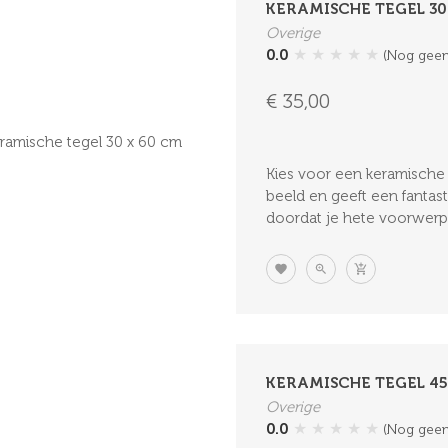
KERAMISCHE TEGEL 30
Overige
★
★
★
★
★
0.0
(Nog geen
€ 35,00
Kies voor een keramische t
beeld en geeft een fantast
doordat je hete voorwerpe
KERAMISCHE TEGEL 45
Overige
★
★
★
★
★
0.0
(Nog geen