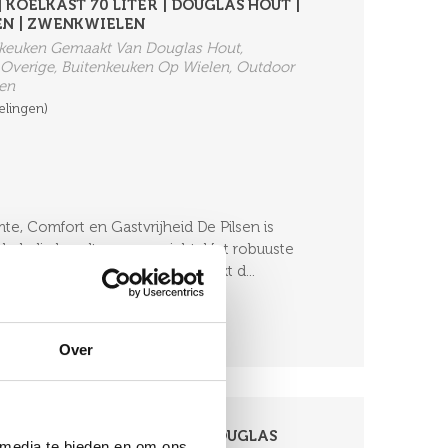
 KOELKAST 70 LITER | DOUGLAS HOUT |
N | ZWENKWIELEN
enkeuken Gemaakt Van Douglas Hout,
 Overige, Buitenkeuken Op Wielen, Outdoor
ken
elingen)
te, Comfort en Gastvrijheid De Pilsen is
kok die houdt van overzicht. Het robuuste
met de praktische indeling maakt d...
Over
 KOELKAST 70 LITER 2 X | DOUGLAS
 media te bieden en om ons