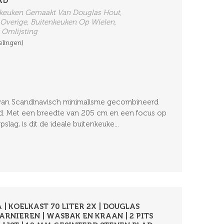
AD
enkeuken Gemaakt Van Douglas Hout,
 Overige, Buitenkeuken Op Wielen,
 Omlijsting
elingen)
e van Scandinavisch minimalisme gecombineerd
id. Met een breedte van 205 cm en een focus op
lag, is dit de ideale buitenkeuke...
 | KOELKAST 70 LITER 2X | DOUGLAS
ARNIEREN | WASBAK EN KRAAN | 2 PITS