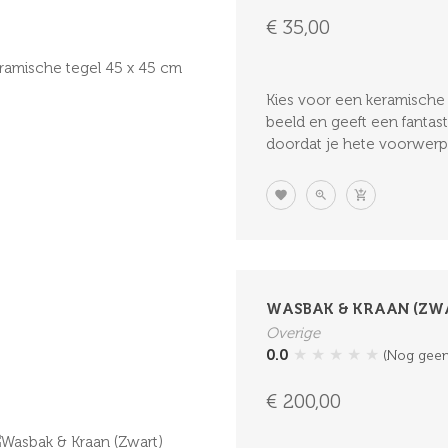
€ 35,00
Kies voor een keramische t
beeld en geeft een fantast
doordat je hete voorwerpe
WASBAK & KRAAN (ZW
Overige
★
★
★
★
★
0.0
(Nog geen
€ 200,00