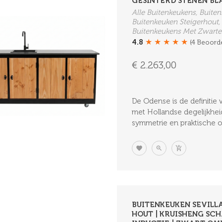
GESINTERD STENEN BL
Alle Buitenkeukens, Buit
Buitenkeuken Steigerhout,
Buitenkeukens Met Zwarte
★
★
★
★
★
4.8
(4 Beoord
€ 2.263,00
De Odense is de definiti
met Hollandse degelijkhe
symmetrie en praktische ops
BUITENKEUKEN SEVILLA
HOUT | KRUISHENG SCH