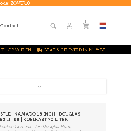
 code: ZOMER10
0
 Contact
IEL OP WIELEN
GRATIS GELEVERD IN NL & BE
TLE | KAMADO 18 INCH | DOUGLAS
2 LITER | KOELKAST 70 LITER
enkeuken Gemaakt Van Douglas Hout,