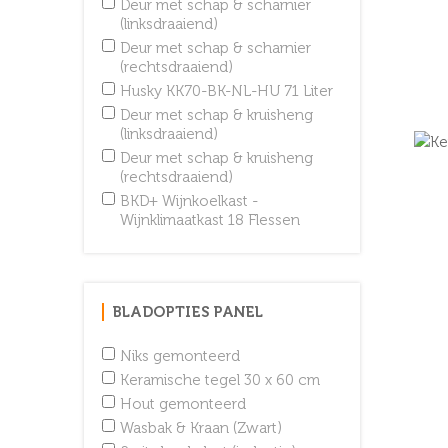
Deur met schap & scharnier
(linksdraaiend)
Deur met schap & scharnier
(rechtsdraaiend)
Husky KK70-BK-NL-HU 71 Liter
Deur met schap & kruisheng
(linksdraaiend)
Deur met schap & kruisheng
(rechtsdraaiend)
BKD+ Wijnkoelkast -
Wijnklimaatkast 18 Flessen
BLADOPTIES PANEL
Niks gemonteerd
Keramische tegel 30 x 60 cm
Hout gemonteerd
Wasbak & Kraan (Zwart)