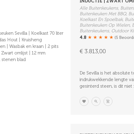
INDUCTIE | ZWART OML
Alle Buitenkeukens, Buit
Buitenkeuken Met BBQ, Bu
Koelkast En Spoelbak, Bui
Buitenkeuken Op Wielen, B
Buitenkeukens, Outdoor Ki
★
★
★
★
★
4.8
(5 Beoord
€ 3.813,00
De Sevilla is het absolute
indrukwekkende lengte v
gesinterd steen, is dit nie