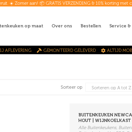
eruit. ☀️ Zomer aan! 📦 GRATIS VERZENDING & 10% korting met
tenkeuken op maat
Over ons
Bestellen
Service &
IJ AFLEVERING
GEMONTEERD GELEVERD
ALTIJD MOB
Sorteer op
BUITENKEUKEN NEWCAS
HOUT | WIJNKOELKAST 5
Alle Buitenkeukens, Buit