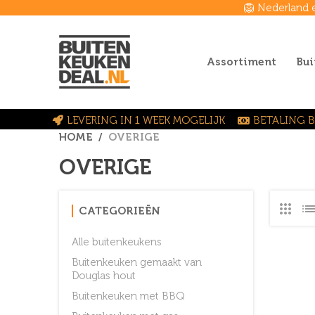
🦁 Nederland 
Assortiment
Bui
LEVERING IN 1 WEEK MOGELIJK
BETALING B
HOME
OVERIGE
OVERIGE
CATEGORIEËN
Alle buitenkeukens
Buitenkeuken gemaakt van
Douglas hout
Buitenkeuken met BBQ