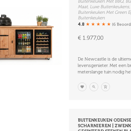
Buitenkeuken Met BBQ, Bu
Maat, Luxe Buitenkeukens,
Buitenkeuken Met Green Eg
Buitenkeuken
★
★
★
★
★
4.8
(6 Beoord
€ 1.977,00
De Newcastle is de ultie
levensgenieter. Met een b
meterslange tuin nodig heb
BUITENKEUKEN ODENSE
SCHARNIEREN | ZWENK