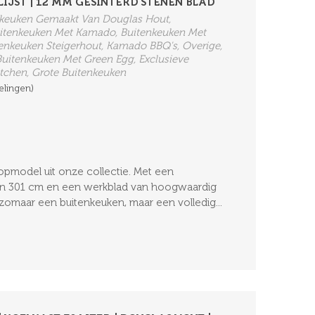
IJST | 12 MM GESINTERD STENEN BLAD
enkeuken Gemaakt Van Douglas Hout,
itenkeuken Met Kamado, Buitenkeuken Met
tenkeuken Steigerhout, Kamado BBQ's, Overige,
uitenkeuken Met Green Egg, Exclusieve
tchen, Grote Buitenkeuken
elingen)
 topmodel uit onze collectie. Met een
an 301 cm en een werkblad van hoogwaardig
t zomaar een buitenkeuken, maar een volledig...