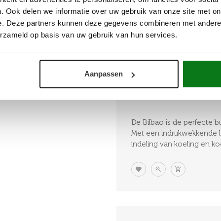
HOUT | KRUISHENGEN | 
. Ook delen we informatie over uw gebruik van onze site met on
Alle Buitenkeukens, Buit
e. Deze partners kunnen deze gegevens combineren met andere i
Buitenkeuken Steigerhout,
Op Wielen, Buitenkeukens 
erzameld op basis van uw gebruik van hun services.
Buitenkeukens, Outdoor Ki
Buitenkeuken
★
★
★
★
★
4.8
(4 Beoord
Aanpassen
€ 2.630,00
De Bilbao is de perfecte 
Met een indrukwekkende l
indeling van koeling en koo