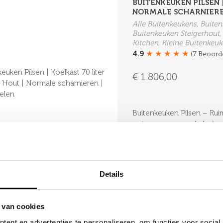
BUITENKEUKEN PILSEN |
NORMALE SCHARNIERE
Alle Buitenkeukens, Buit
Buitenkeuken Steigerhout,
Kitchen, Kleine Buitenkeu
★
★
★
★
★
4.9
(7 Beoord
€ 1.806,00
Buitenkeuken Pilsen – Ruim
ontworpen voor de buiten
douglashout in combinatie 
Details
 van cookies
BUITENKEUKEN BILBAO |
ent en advertenties te personaliseren, om functies voor social