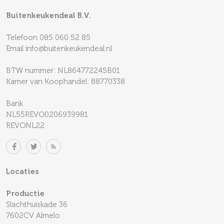
Buitenkeukendeal B.V.
Telefoon
085 060 52 85
Email
info@buitenkeukendeal.nl
BTW nummer: NL864772245B01
Kamer van Koophandel: 88770338
Bank
NL55REVO0206939981
REVONL22
Locaties
Productie
Slachthuiskade 36
7602CV Almelo