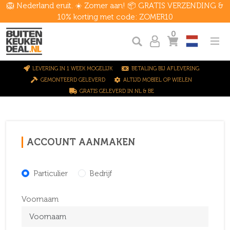
🦁 Nederland eruit. ☀️ Zomer aan! 📦 GRATIS VERZENDING &
10% korting met code: ZOMER10
0
LEVERING IN 1 WEEK MOGELIJK
BETALING BIJ AFLEVERING
GEMONTEERD GELEVERD
ALTIJD MOBIEL OP WIELEN
GRATIS GELEVERD IN NL & BE
ACCOUNT AANMAKEN
Particulier
Bedrijf
Voornaam