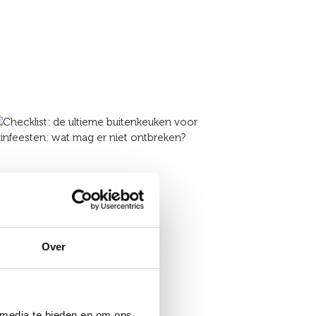
Over
 media te bieden en om ons