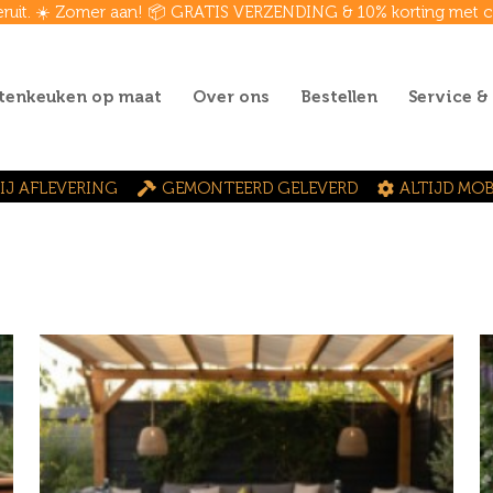
eruit. ☀️ Zomer aan! 📦 GRATIS VERZENDING & 10% korting met
tenkeuken op maat
Over ons
Bestellen
Service &
IJ AFLEVERING
GEMONTEERD GELEVERD
ALTIJD MOB