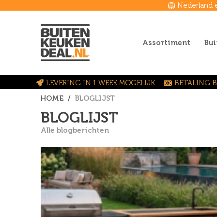
🦁 Nederland 
Assortiment
Bui
LEVERING IN 1 WEEK MOGELIJK
BETALING B
HOME
BLOGLIJST
BLOGLIJST
Alle blogberichten