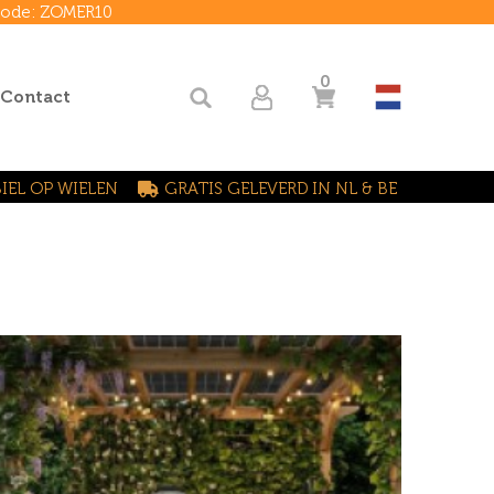
 code: ZOMER10
0
 Contact
IEL OP WIELEN
GRATIS GELEVERD IN NL & BE