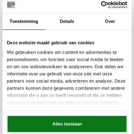
Productie
Slachthuiskade 36
7602CV Almelo
Toestemming
Details
Over
Magazijn
Slachthuiskade 36
7602CV Almelo
Deze website maakt gebruik van cookies
We gebruiken cookies om content en advertenties te
STUUR ONS JE VRAAG
personaliseren, om functies voor social media te bieden
en om ons websiteverkeer te analyseren. Ook delen we
informatie over uw gebruik van onze site met onze
partners voor social media, adverteren en analyse. Deze
partners kunnen deze gegevens combineren met andere
informatie die u aan ze heeft verstrekt of die ze hebben
verzameld op basis van uw gebruik van hun services.
Alles toestaan