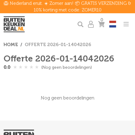
🦁 Nederland eruit. ☀️ Zomer aan! 📦 GRATIS VERZENDING &
10% korting met code: ZOMER10
0
HOME
OFFERTE 2026-01-14042026
Offerte 2026-01-14042026
★
★
★
★
★
0.0
(Nog geen beoordelingen)
Nog geen beoordelingen