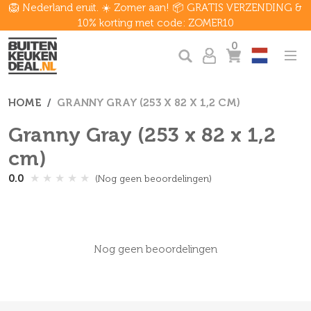
🦁 Nederland eruit. ☀️ Zomer aan! 📦 GRATIS VERZENDING &
10% korting met code: ZOMER10
0
HOME
GRANNY GRAY (253 X 82 X 1,2 CM)
Granny Gray (253 x 82 x 1,2
cm)
★
★
★
★
★
0.0
(Nog geen beoordelingen)
Nog geen beoordelingen