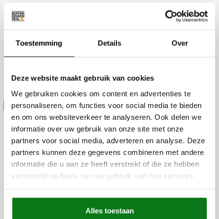
Productie
Slachthuiskade 36
7602CV Almelo
Toestemming
Details
Over
Magazijn
Slachthuiskade 36
Deze website maakt gebruik van cookies
7602CV Almelo
We gebruiken cookies om content en advertenties te
STUUR ONS JE VRAAG
personaliseren, om functies voor social media te bieden
en om ons websiteverkeer te analyseren. Ook delen we
informatie over uw gebruik van onze site met onze
partners voor social media, adverteren en analyse. Deze
partners kunnen deze gegevens combineren met andere
informatie die u aan ze heeft verstrekt of die ze hebben
verzameld op basis van uw gebruik van hun services.
Alles toestaan