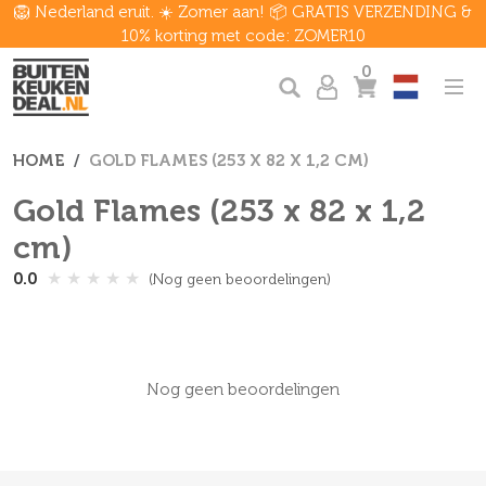
🦁 Nederland eruit. ☀️ Zomer aan! 📦 GRATIS VERZENDING &
10% korting met code: ZOMER10
0
HOME
GOLD FLAMES (253 X 82 X 1,2 CM)
Gold Flames (253 x 82 x 1,2
cm)
★
★
★
★
★
0.0
(Nog geen beoordelingen)
Nog geen beoordelingen