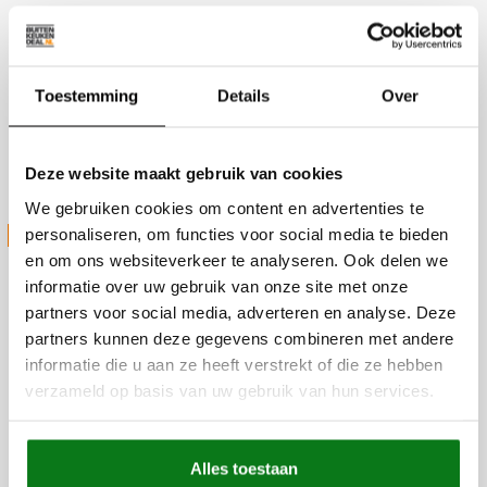
Productie
Slachthuiskade 36
7602CV Almelo
Toestemming
Details
Over
Magazijn
Slachthuiskade 36
Deze website maakt gebruik van cookies
7602CV Almelo
We gebruiken cookies om content en advertenties te
STUUR ONS JE VRAAG
personaliseren, om functies voor social media te bieden
en om ons websiteverkeer te analyseren. Ook delen we
informatie over uw gebruik van onze site met onze
partners voor social media, adverteren en analyse. Deze
partners kunnen deze gegevens combineren met andere
informatie die u aan ze heeft verstrekt of die ze hebben
verzameld op basis van uw gebruik van hun services.
Alles toestaan