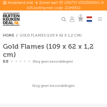
🦁 Nederland eruit. ☀️ Zomer aan! 📦 GRATIS VERZENDING &
10% korting met code: ZOMER10
0
HOME
GOLD FLAMES (109 X 62 X 1,2 CM)
Gold Flames (109 x 62 x 1,2
cm)
★
★
★
★
★
0.0
(Nog geen beoordelingen)
Nog geen beoordelingen