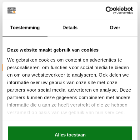
Productie
Slachthuiskade 36
7602CV Almelo
Toestemming
Details
Over
Magazijn
Slachthuiskade 36
Deze website maakt gebruik van cookies
7602CV Almelo
We gebruiken cookies om content en advertenties te
STUUR ONS JE VRAAG
personaliseren, om functies voor social media te bieden
en om ons websiteverkeer te analyseren. Ook delen we
informatie over uw gebruik van onze site met onze
partners voor social media, adverteren en analyse. Deze
partners kunnen deze gegevens combineren met andere
informatie die u aan ze heeft verstrekt of die ze hebben
verzameld op basis van uw gebruik van hun services.
Alles toestaan