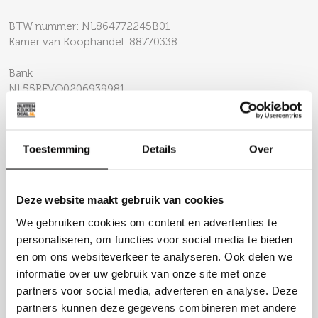
BTW nummer: NL864772245B01
Kamer van Koophandel: 88770338
Bank
NL55REVO0206939981
REVONL22
Toestemming
Details
Over
Locaties
Deze website maakt gebruik van cookies
Productie
Slachthuiskade 36
We gebruiken cookies om content en advertenties te
7602CV Almelo
personaliseren, om functies voor social media te bieden
en om ons websiteverkeer te analyseren. Ook delen we
Magazijn
informatie over uw gebruik van onze site met onze
Slachthuiskade 36
partners voor social media, adverteren en analyse. Deze
7602CV Almelo
partners kunnen deze gegevens combineren met andere