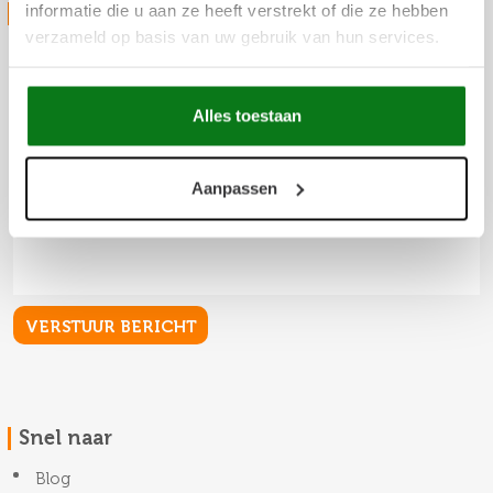
informatie die u aan ze heeft verstrekt of die ze hebben
STUUR ONS JE VRAAG
verzameld op basis van uw gebruik van hun services.
Alles toestaan
Aanpassen
Snel naar
Blog