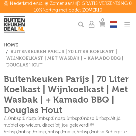
🦁 Nederland eruit. ☀️ Zomer aan! 📦 GRATIS VERZENDING &
10% korting met code: ZOMER10
0
HOME
BUITENKEUKEN PARIJS | 70 LITER KOELKAST |
WIJNKOELKAST | MET WASBAK | + KAMADO BBQ |
DOUGLAS HOUT
Buitenkeuken Parijs | 70 Liter
Koelkast | Wijnkoelkast | Met
Wasbak | + Kamado BBQ |
Douglas Hout
🛴&nbsp;&nbsp;&nbsp;&nbsp;&nbsp;&nbsp;&nbsp;Altijd
mobiel op wielen, direct bij jou geleverd!💸
&nbsp;&nbsp;&nbsp;&nbsp;&nbsp;&nbsp;&nbsp;Scherpste