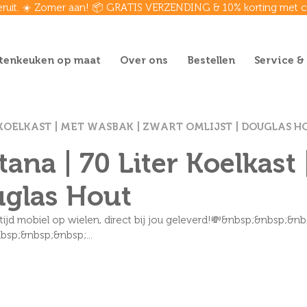
eruit. ☀️ Zomer aan! 📦 GRATIS VERZENDING & 10% korting met
tenkeuken op maat
Over ons
Bestellen
Service &
KOELKAST | MET WASBAK | ZWART OMLIJST | DOUGLAS H
na | 70 Liter Koelkast 
uglas Hout
d mobiel op wielen, direct bij jou geleverd!💸&nbsp;&nbsp;&n
sp;&nbsp;&nbsp;...