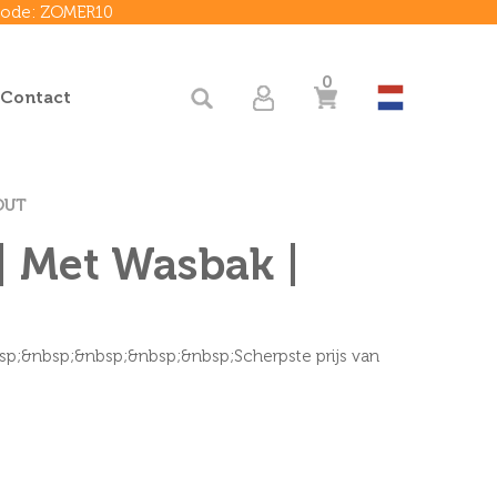
 code: ZOMER10
0
 Contact
OUT
| Met Wasbak |
bsp;&nbsp;&nbsp;&nbsp;&nbsp;Scherpste prijs van