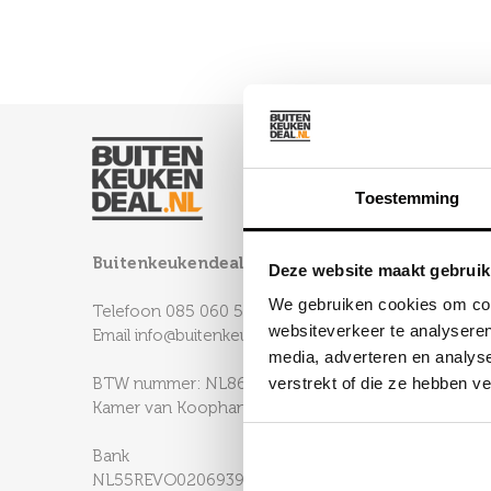
Toestemming
Buitenkeukendeal B.V.
Deze website maakt gebruik
We gebruiken cookies om cont
Telefoon
085 060 52 85
websiteverkeer te analyseren
Email
info@buitenkeukendeal.nl
media, adverteren en analys
BTW nummer: NL864772245B01
verstrekt of die ze hebben v
Kamer van Koophandel: 88770338
Bank
NL55REVO0206939981