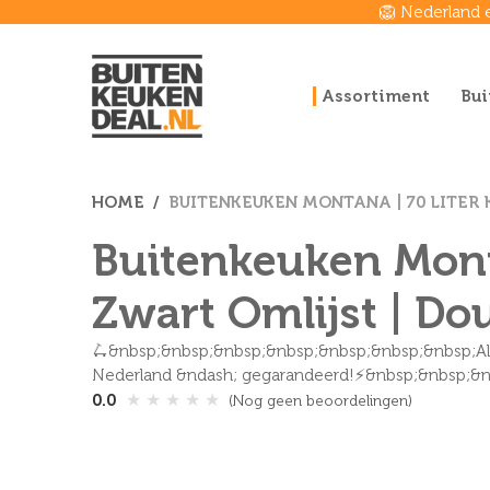
🦁 Nederland 
Assortiment
Bui
HOME
BUITENKEUKEN MONTANA | 70 LITER 
Buitenkeuken Monta
Zwart Omlijst | Do
🛴&nbsp;&nbsp;&nbsp;&nbsp;&nbsp;&nbsp;&nbsp;Altij
Nederland &ndash; gegarandeerd!⚡&nbsp;&nbsp;&nb
★
★
★
★
★
0.0
(Nog geen beoordelingen)