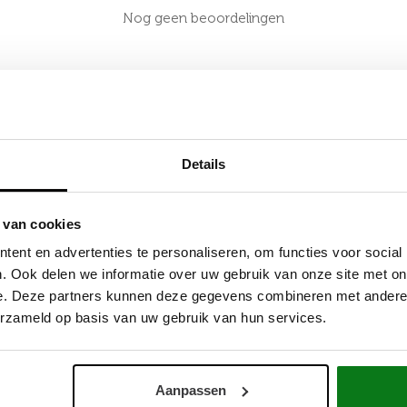
Nog geen beoordelingen
Details
Locaties
 van cookies
ent en advertenties te personaliseren, om functies voor social
Productie
. Ook delen we informatie over uw gebruik van onze site met on
Slachthuiskade 36
e. Deze partners kunnen deze gegevens combineren met andere i
7602CV Almelo
erzameld op basis van uw gebruik van hun services.
Magazijn
Slachthuiskade 36
7602CV Almelo
Aanpassen