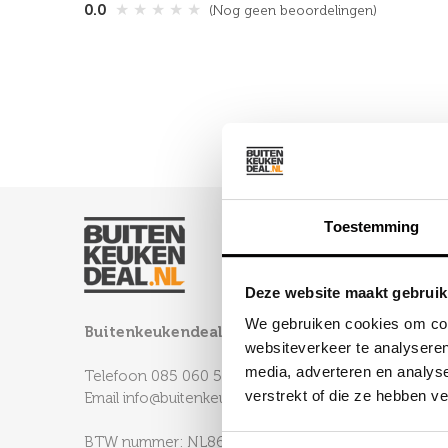
★
★
★
★
★
0.0
(Nog geen beoordelingen)
Toestemming
Deze website maakt gebruik
We gebruiken cookies om cont
Buitenkeukendeal B.V.
websiteverkeer te analyseren
media, adverteren en analys
Telefoon
085 060 52 85
verstrekt of die ze hebben v
Email
info@buitenkeukendeal.nl
BTW nummer: NL864772245B01