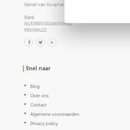
Kamer van Koophandel: 88770338
Bank
NL55REVO0206939981
REVONL22
Snel naar
Blog
Over ons
Contact
Algemene voorwaarden
Privacy policy