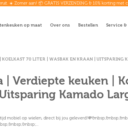
eruit. ☀️ Zomer aan! 📦 GRATIS VERZENDING & 10% korting met
tenkeuken op maat
Over ons
Bestellen
Service &
| KOELKAST 70 LITER | WASBAK EN KRAAN | UITSPARING
| Verdiepte keuken | Koe
Uitsparing Kamado Large
d mobiel op wielen, direct bij jou geleverd!💸&nbsp;&nbsp;&n
sp;&nbsp;&nbsp;...