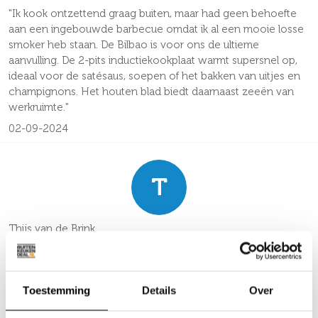
"Ik kook ontzettend graag buiten, maar had geen behoefte
aan een ingebouwde barbecue omdat ik al een mooie losse
smoker heb staan. De Bilbao is voor ons de ultieme
aanvulling. De 2-pits inductiekookplaat warmt supersnel op,
ideaal voor de satésaus, soepen of het bakken van uitjes en
champignons. Het houten blad biedt daarnaast zeeën van
werkruimte."
02-09-2024
T
Thijs van de Brink
★
★
★
★
★
"Wij zochten een meubel dat we zowel als buitenbar én als
Toestemming
Details
Over
extra kookpunt konden gebruiken, en de Bilbao voldoet aan
alle eisen. Die dubbele koeling is fantastisch: één koelkast zit