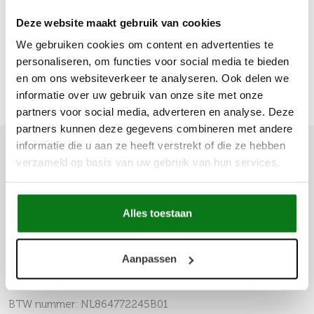
ramvol met bier en wijn, de andere gebruiken we voor de
Deze website maakt gebruik van cookies
hapjes en het eten. Het douglashout voelt ontzettend zwaar
en degelijk aan."
We gebruiken cookies om content en advertenties te
personaliseren, om functies voor social media te bieden
14-06-2024
en om ons websiteverkeer te analyseren. Ook delen we
informatie over uw gebruik van onze site met onze
partners voor social media, adverteren en analyse. Deze
partners kunnen deze gegevens combineren met andere
informatie die u aan ze heeft verstrekt of die ze hebben
verzameld op basis van uw gebruik van hun services.
Alles toestaan
Buitenkeukendeal B.V.
Telefoon
085 060 52 85
Aanpassen
Email
info@buitenkeukendeal.nl
BTW nummer: NL864772245B01