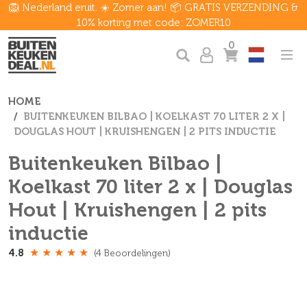
🦁 Nederland eruit. ☀️ Zomer aan! 📦 GRATIS VERZENDING &
10% korting met code: ZOMER10
0
HOME
BUITENKEUKEN BILBAO | KOELKAST 70 LITER 2 X |
DOUGLAS HOUT | KRUISHENGEN | 2 PITS INDUCTIE
Buitenkeuken Bilbao |
Koelkast 70 liter 2 x | Douglas
Hout | Kruishengen | 2 pits
inductie
★
★
★
★
★
4.8
(4 Beoordelingen)