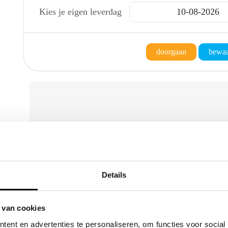
Kies je eigen leverdag
doorgaan
bewaar
WAT ZEGGEN ON
Details
Geweldige keuken en 
Aaldrik Paa
 van cookies
ent en advertenties te personaliseren, om functies voor social
02-01-202