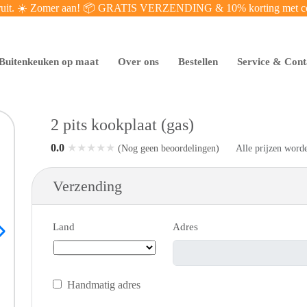
eruit. ☀️ Zomer aan! 📦 GRATIS VERZENDING & 10% korting met
Buitenkeuken op maat
Over ons
Bestellen
Service & Cont
2 pits kookplaat (gas)
0.0
★
★
★
★
★
Alle prijzen word
(Nog geen beoordelingen)
Verzending
Land
Adres
Handmatig adres