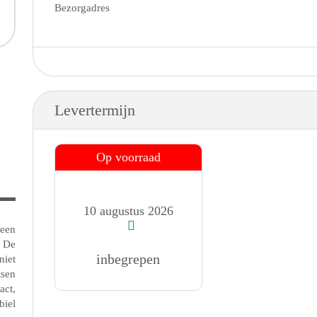
Bezorgadres
Levertermijn
Op voorraad
10 augustus 2026
 een
. De
inbegrepen
niet
tsen
act,
biel