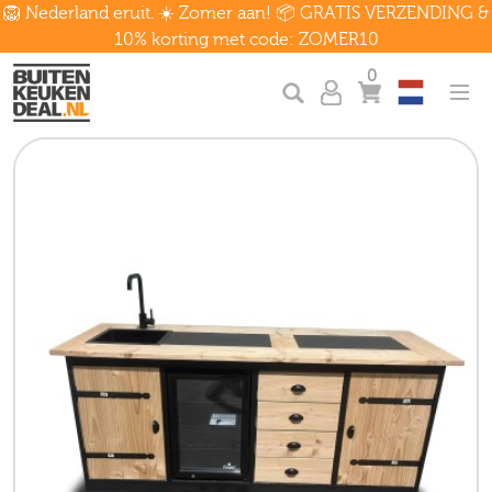
🦁 Nederland eruit. ☀️ Zomer aan! 📦 GRATIS VERZENDING &
10% korting met code: ZOMER10
0