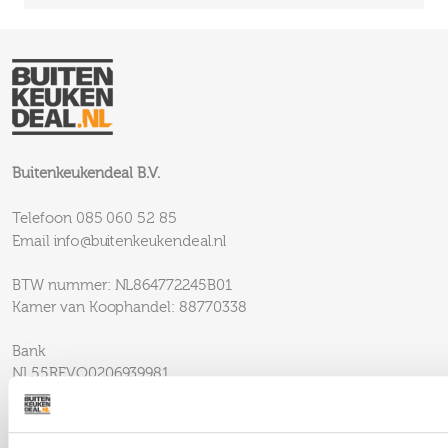
Buitenkeukendeal B.V.
085 060 52 85
Telefoon
info@buitenkeukendeal.nl
Email
BTW nummer: NL864772245B01
Kamer van Koophandel: 88770338
Bank
NL55REVO0206939981
REVONL22