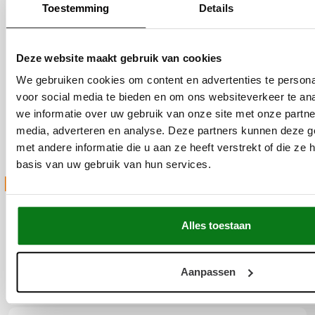
Toestemming
Details
Locaties
Deze website maakt gebruik van cookies
Productie
Slachthuiskade 36
We gebruiken cookies om content en advertenties te persona
7602CV Almelo
voor social media te bieden en om ons websiteverkeer te an
we informatie over uw gebruik van onze site met onze partne
Magazijn
media, adverteren en analyse. Deze partners kunnen deze 
Slachthuiskade 36
met andere informatie die u aan ze heeft verstrekt of die z
7602CV Almelo
basis van uw gebruik van hun services.
STUUR ONS JE VRAAG
Alles toestaan
Aanpassen