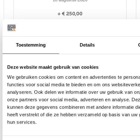
+ € 250,00
Kies je eigen leverdag
Toestemming
Details
Deze website maakt gebruik van cookies
doorgaan
bewaar als offerte
We gebruiken cookies om content en advertenties te persona
functies voor social media te bieden en om ons websiteverke
analyseren. Ook delen we informatie over uw gebruik van on
onze partners voor social media, adverteren en analyse. De
kunnen deze gegevens combineren met andere informatie di
WAT ZEGGEN ONZE KLANTEN
heeft verstrekt of die ze hebben verzameld op basis van uw 
hun services.
Geweldige keuken en snel geleverd
Ge