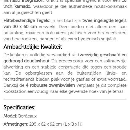
Kamado Integration:
Unit 1 is speciaal ingericht voor een
18
inch kamado
, waardoor je die authentieke houtskoolsmaak
aan al je gerechten geeft.
Hittebestendige Tegels:
In het blad zijn
twee ingelegde tegels
van 30 x 60 cm
verwerkt. Deze bieden niet alleen een luxe
uitstraling, maar zijn ook uiterst praktisch voor het neerzetten
van hete roosters, pannen of als extra hygiënisch snijvlak.
Ambachtelijke Kwaliteit
De keuken is volledig vervaardigd uit
tweezijdig geschaafd en
gedroogd douglashout
. Dit proces zorgt voor een splintervrije
afwerking en een stabiele constructie die tegen een stootje
kan. De opbergkasten aan de buitenzijden (links- en
rechtsdraaiend) bieden plek voor je gasfles of extra voorraad.
Dankzij de
4 robuuste zwenkwielen
verplaats je dit complete
kookstation eenvoudig naar elke gewenste hoek van je terras.
Specificaties:
Model:
Bordeaux
Afmetingen:
205 x 62 x 92 cm (L x B x H)