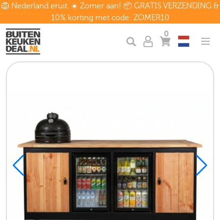
🦁 Nederland eruit. ☀️ Zomer aan! 📦 GRATIS VERZENDING &
10% korting met code: ZOMER10
0