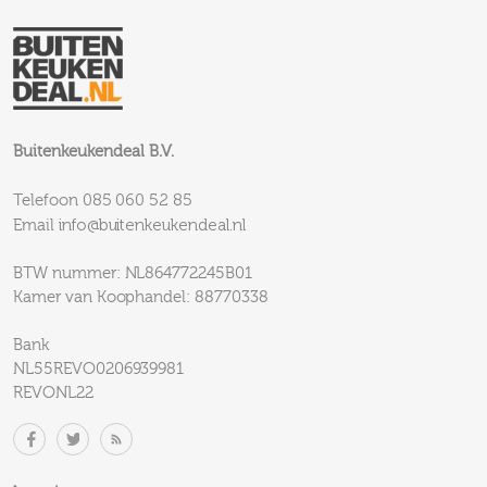
Buitenkeukendeal B.V.
085 060 52 85
Telefoon
info@buitenkeukendeal.nl
Email
BTW nummer: NL864772245B01
Kamer van Koophandel: 88770338
Bank
NL55REVO0206939981
REVONL22