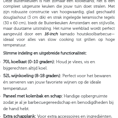
Deze buitenkeuken is niet zomaar een kookeiland; het is een
compleet uitgeruste keuken die jouw tuin doet stralen. Met
zijn robuuste constructie van hoogwaardig, glad geschaafd
douglashout (3 cm dik) en strak ingelegde keramische tegels
(30 x 60 cm), biedt de Buitenkeuken Amsterdam een stijlvolle,
maar duurzame uitstraling. Het ruime werkblad wordt perfect
aangevuld door een
16-inch
kamado houtskoolbarbecue—
ideaal voor alles van slow cooking tot grillen op hoge
temperatuur.
Slimme indeling en uitgebreide functionaliteit:
70L koelkast (0-10 graden):
Houd je vlees, vis en
bijgerechten altijd koel.
52L wijnkoeling (8-18 graden):
Perfect voor het bewaren
én serveren van jouw favoriete wijnen op de ideale
temperatuur.
Paneel met kolenbak en schap:
Handige opbergruimte
zodat je al je barbecuegereedschap en benodigdheden bij
de hand hebt.
Extra schapplank:
Voor extra accessoires en ingrediënten.