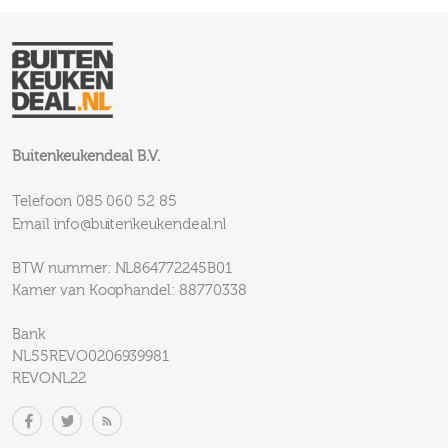
Buitenkeukendeal B.V.
085 060 52 85
Telefoon
info@buitenkeukendeal.nl
Email
BTW nummer: NL864772245B01
Kamer van Koophandel: 88770338
Bank
NL55REVO0206939981
REVONL22