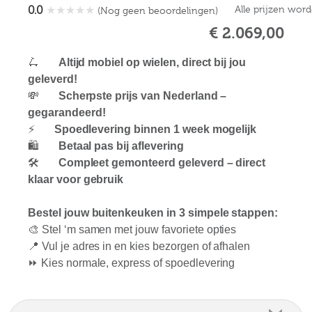
0.0
★
★
★
★
★
Alle prijzen wor
(Nog geen beoordelingen)
€ 2.069,00
🛴
Altijd mobiel op wielen, direct bij jou
geleverd!
💸
Scherpste prijs van Nederland –
gegarandeerd!
⚡
Spoedlevering binnen 1 week mogelijk
🛍️
Betaal pas bij aflevering
🛠️
Compleet gemonteerd geleverd – direct
klaar voor gebruik
Bestel jouw buitenkeuken in 3 simpele stappen:
🎨 Stel ‘m samen met jouw favoriete opties
📍 Vul je adres in en kies bezorgen of afhalen
⏩ Kies normale, express of spoedlevering