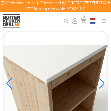
🦁 Nederland eruit. ☀️ Zomer aan! 📦 GRATIS VERZENDING &
10% korting met code: ZOMER10
0