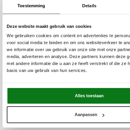
info@buitenkeukendeal.nl
Email
Toestemming
Details
BTW nummer: NL864772245B01
Kamer van Koophandel: 88770338
Deze website maakt gebruik van cookies
Bank
We gebruiken cookies om content en advertenties te persona
NL55REVO0206939981
voor social media te bieden en om ons websiteverkeer te an
REVONL22
we informatie over uw gebruik van onze site met onze partne
media, adverteren en analyse. Deze partners kunnen deze 
met andere informatie die u aan ze heeft verstrekt of die z
basis van uw gebruik van hun services.
Locaties
Productie
Slachthuiskade 36
Alles toestaan
7602CV Almelo
Magazijn
Aanpassen
Slachthuiskade 36
7602CV Almelo