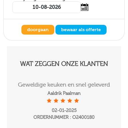
doorgaan
bewaar als offerte
WAT ZEGGEN ONZE KLANTEN
Geweldige keuken en snel geleverd
Ge
Aaldrik Paalman
02-01-2025
ORDERNUMMER : O2400180