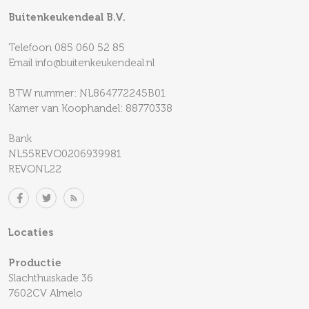
Buitenkeukendeal B.V.
Telefoon
085 060 52 85
Email
info@buitenkeukendeal.nl
BTW nummer: NL864772245B01
Kamer van Koophandel: 88770338
Bank
NL55REVO0206939981
REVONL22
Locaties
Productie
Slachthuiskade 36
7602CV Almelo