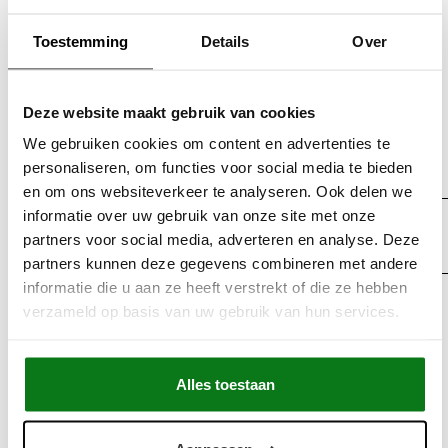
Toestemming
Details
Over
— Handtekening van consument(en) (alleen wanneer dit
Deze website maakt gebruik van cookies
formulier op papier wordt ingediend)
We gebruiken cookies om content en advertenties te
personaliseren, om functies voor social media te bieden
en om ons websiteverkeer te analyseren. Ook delen we
informatie over uw gebruik van onze site met onze
partners voor social media, adverteren en analyse. Deze
partners kunnen deze gegevens combineren met andere
informatie die u aan ze heeft verstrekt of die ze hebben
verzameld op basis van uw gebruik van hun services.
Alles toestaan
— Datum(DD-MM-YYYY):