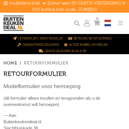
🦁 Nederland eruit. ☀️ Zomer aan! 📦 GRATIS VERZENDING &
10% korting met code: ZOMER10
0
LEVERING IN 1 WEEK MOGELIJK
BETALING BIJ AFLEVERING
GEMONTEERD GELEVERD
ALTIJD MOBIEL OP WIELEN
GRATIS GELEVERD IN NL & BE
HOME
RETOURFORMULIER
RETOURFORMULIER
Modelformulier voor herroeping
(dit formulier alleen invullen en terugzenden als u de
overeenkomst wilt herroepen)
— Aan
Buitenkeukendeal.nl
Slachthuiskade 36