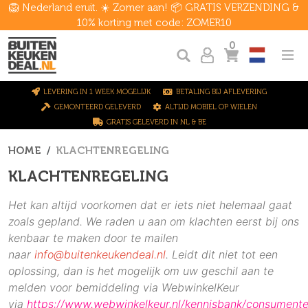
🦁 Nederland eruit. ☀️ Zomer aan! 📦 GRATIS VERZENDING &
10% korting met code: ZOMER10
0
LEVERING IN 1 WEEK MOGELIJK
BETALING BIJ AFLEVERING
GEMONTEERD GELEVERD
ALTIJD MOBIEL OP WIELEN
GRATIS GELEVERD IN NL & BE
HOME
KLACHTENREGELING
KLACHTENREGELING
Het kan altijd voorkomen dat er iets niet helemaal gaat
zoals gepland. We raden u aan om klachten eerst bij ons
kenbaar te maken door te mailen
naar
info@buitenkeukendeal.nl
. Leidt dit niet tot een
oplossing, dan is het mogelijk om uw geschil aan te
melden voor bemiddeling via
Webwinkel
Keur
via
https://www.
webwinkel
keur.nl/kennisbank/consumente