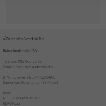
Buitenkeukendeal B.V.
085 060 52 85
Telefoon
info@buitenkeukendeal.nl
Email
BTW nummer: NL864772245B01
Kamer van Koophandel: 88770338
Bank
NL55REVO0206939981
REVONL22