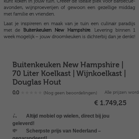
kunt koken in jouw tuin. Creëer de ideale plek voor barbecue-
avonden, wijnproeverijen of gewoon een gezellige middag
met familie en vrienden.
Laat je inspireren en maak van je tuin een culinair paradijs
met de
Buitenkeuken New Hampshire
. Levering binnen 1
week mogelijk – jouw droomkeuken is dichterbij dan je denkt!
Buitenkeuken New Hampshire |
70 Liter Koelkast | Wijnkoelkast |
Douglas Hout
0.0
★
★
★
★
★
Alle prijzen wor
(Nog geen beoordelingen)
€ 1.749,25
🛴
Altijd mobiel op wielen, direct bij jou
geleverd!
💸
Scherpste prijs van Nederland –
gegarandeerd!