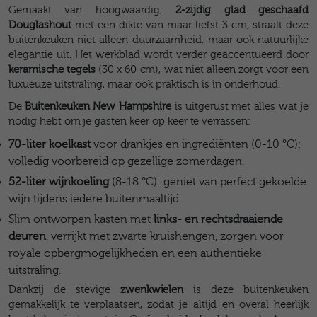
Gemaakt van hoogwaardig,
2-zijdig glad geschaafd
Douglashout
met een dikte van maar liefst 3 cm, straalt deze
buitenkeuken niet alleen duurzaamheid, maar ook natuurlijke
elegantie uit. Het werkblad wordt verder geaccentueerd door
keramische tegels
(30 x 60 cm), wat niet alleen zorgt voor een
luxueuze uitstraling, maar ook praktisch is in onderhoud.
De
Buitenkeuken New Hampshire
is uitgerust met alles wat je
nodig hebt om je gasten keer op keer te verrassen:
70-liter koelkast
voor drankjes en ingrediënten (0-10 °C):
volledig voorbereid op gezellige zomerdagen.
52-liter wijnkoeling
(8-18 °C): geniet van perfect gekoelde
wijn tijdens iedere buitenmaaltijd.
Slim ontworpen kasten met
links- en rechtsdraaiende
deuren
, verrijkt met zwarte kruishengen, zorgen voor
royale opbergmogelijkheden en een authentieke
uitstraling.
Dankzij de stevige
zwenkwielen
is deze buitenkeuken
gemakkelijk te verplaatsen, zodat je altijd en overal heerlijk