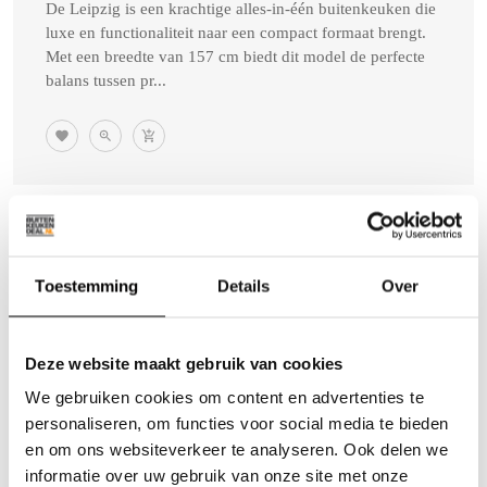
De Leipzig is een krachtige alles-in-één buitenkeuken die
luxe en functionaliteit naar een compact formaat brengt.
Met een breedte van 157 cm biedt dit model de perfecte
balans tussen pr...
Toestemming
Details
Over
BUITENKEUKEN PILSEN | KOELKAST 70 LITER
| DOUGLAS HOUT | NORMALE SCHARNIEREN |
ZWENKWIELEN
Deze website maakt gebruik van cookies
Alle Buitenkeukens, Buitenkeuken Gemaakt Van
Douglas Hout, Buitenkeuken Steigerhout, Overige,
We gebruiken cookies om content en advertenties te
Buitenkeuken Op Wielen, Outdoor Kitchen, Kleine
personaliseren, om functies voor social media te bieden
Buitenkeuken
en om ons websiteverkeer te analyseren. Ook delen we
★
★
★
★
★
4.9
(7 Beoordelingen)
informatie over uw gebruik van onze site met onze