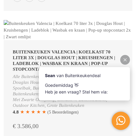
BUITENKEUKEN VALENCIA | KOELKAST 70
LITER 3X | DOUGLAS HOUT | KRUISHENGEN |
LADEBLOK | WASBAK EN KRAAN | POP-UP
STOPCONTACT 2X | ZWART OMLIJST
Alle Buitenkeukens, Buitenkeuken Gemaakt Van
Douglas Hout, Buitenkeuken Met Koelkast En
Spoelbak, Buitenkeuken Steigerhout, Luxe
Buitenkeukens, Buitenkeuken Op Wielen, Buitenkeukens
Met Zwarte Omlijsting, Exclusieve Buitenkeukens,
Outdoor Kitchen, Grote Buitenkeuken
★
★
★
★
★
4.8
(5 Beoordelingen)
€ 3.586,00