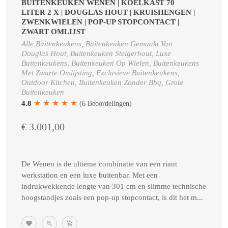
BUITENKEUKEN WENEN | KOELKAST 70
LITER 2 X | DOUGLAS HOUT | KRUISHENGEN |
ZWENKWIELEN | POP-UP STOPCONTACT |
ZWART OMLIJST
Alle Buitenkeukens, Buitenkeuken Gemaakt Van
Douglas Hout, Buitenkeuken Steigerhout, Luxe
Buitenkeukens, Buitenkeuken Op Wielen, Buitenkeukens
Met Zwarte Omlijsting, Exclusieve Buitenkeukens,
Outdoor Kitchen, Buitenkeuken Zonder Bbq, Grote
Buitenkeuken
★
★
★
★
★
4.8
(6 Beoordelingen)
€ 3.001,00
De Wenen is de ultieme combinatie van een riant
werkstation en een luxe buitenbar. Met een
indrukwekkende lengte van 301 cm en slimme technische
hoogstandjes zoals een pop-up stopcontact, is dit het m...