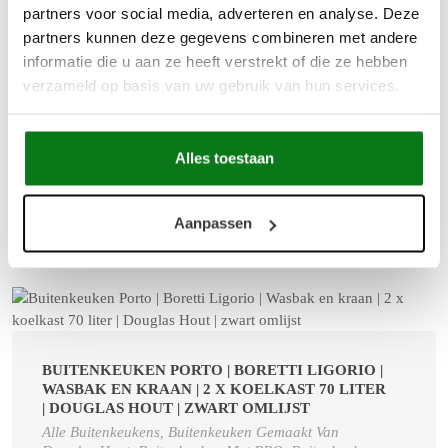
partners voor social media, adverteren en analyse. Deze
€ 1.806,00
partners kunnen deze gegevens combineren met andere
informatie die u aan ze heeft verstrekt of die ze hebben
verzameld op basis van uw gebruik van hun services.
Buitenkeuken Pilsen – Ruimte, Comfort en Gastvrijheid
De Pilsen is ontworpen voor de buitenkok die houdt van
overzicht. Het robuuste douglashout in combinatie met de
Alles toestaan
praktische indeling maakt d...
Aanpassen
BUITENKEUKEN PORTO | BORETTI LIGORIO |
WASBAK EN KRAAN | 2 X KOELKAST 70 LITER
| DOUGLAS HOUT | ZWART OMLIJST
Alle Buitenkeukens, Buitenkeuken Gemaakt Van