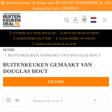
🦁 Nederland eruit. ☀️ Zomer aan! 📦 GRATIS VERZENDING & 10%
korting met code: ZOMER10
0
LEVERING IN 1 WEEK MOGELIJK
BETALING BIJ AFLEVERING
GEMONTEERD GELEVERD
ALTIJD MOBIEL OP WIELEN
GRATIS GELEVERD IN NL & BE
HOME
BUITENKEUKEN GEMAAKT VAN DOUGLAS HOUT
BUITENKEUKEN GEMAAKT VAN
DOUGLAS HOUT
FILTERS