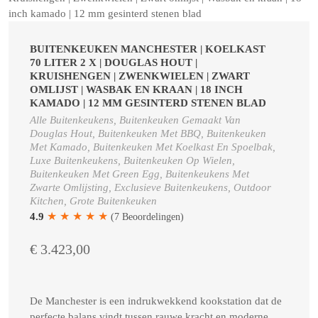
BUITENKEUKEN MANCHESTER | KOELKAST
70 LITER 2 X | DOUGLAS HOUT |
KRUISHENGEN | ZWENKWIELEN | ZWART
OMLIJST | WASBAK EN KRAAN | 18 INCH
KAMADO | 12 MM GESINTERD STENEN BLAD
Alle Buitenkeukens, Buitenkeuken Gemaakt Van
Douglas Hout, Buitenkeuken Met BBQ, Buitenkeuken
Met Kamado, Buitenkeuken Met Koelkast En Spoelbak,
Luxe Buitenkeukens, Buitenkeuken Op Wielen,
Buitenkeuken Met Green Egg, Buitenkeukens Met
Zwarte Omlijsting, Exclusieve Buitenkeukens, Outdoor
Kitchen, Grote Buitenkeuken
★
★
★
★
★
4.9
(7 Beoordelingen)
€ 3.423,00
De Manchester is een indrukwekkend kookstation dat de
perfecte balans vindt tussen rauwe kracht en moderne