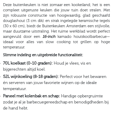
Deze buitenkeuken is niet zomaar een kookeiland; het is een
compleet uitgeruste keuken die jouw tuin doet stralen. Met
zijn robuuste constructie van hoogwaardig, glad geschaafd
douglashout (3 cm dik) en strak ingelegde keramische tegels
(30 x 60 cm), biedt de Buitenkeuken Amsterdam een stijlvolle,
maar duurzame uitstraling. Het ruime werkblad wordt perfect
aangevuld door een
16-inch
kamado houtskoolbarbecue—
ideaal voor alles van slow cooking tot grillen op hoge
temperatuur.
Slimme indeling en uitgebreide functionaliteit:
70L koelkast (0-10 graden):
Houd je vlees, vis en
bijgerechten altijd koel.
52L wijnkoeling (8-18 graden):
Perfect voor het bewaren
én serveren van jouw favoriete wijnen op de ideale
temperatuur.
Paneel met kolenbak en schap:
Handige opbergruimte
zodat je al je barbecuegereedschap en benodigdheden bij
de hand hebt.