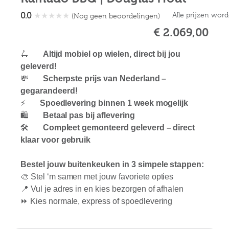
0.0
★
★
★
★
★
Alle prijzen wor
(Nog geen beoordelingen)
€ 2.069,00
🛴
Altijd mobiel op wielen, direct bij jou
geleverd!
💸
Scherpste prijs van Nederland –
gegarandeerd!
⚡
Spoedlevering binnen 1 week mogelijk
🛍️
Betaal pas bij aflevering
🛠️
Compleet gemonteerd geleverd – direct
klaar voor gebruik
Bestel jouw buitenkeuken in 3 simpele stappen:
🎨 Stel ‘m samen met jouw favoriete opties
📍 Vul je adres in en kies bezorgen of afhalen
⏩ Kies normale, express of spoedlevering