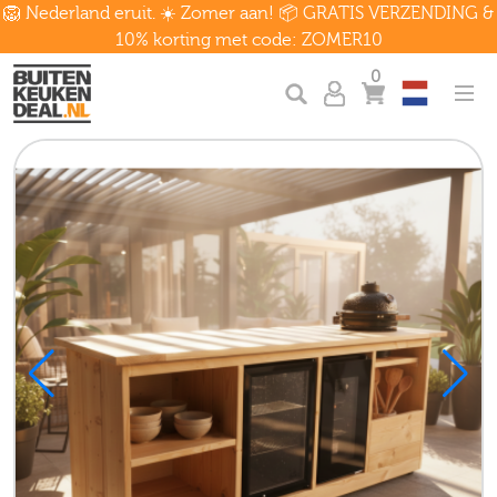
🦁 Nederland eruit. ☀️ Zomer aan! 📦 GRATIS VERZENDING &
10% korting met code: ZOMER10
0