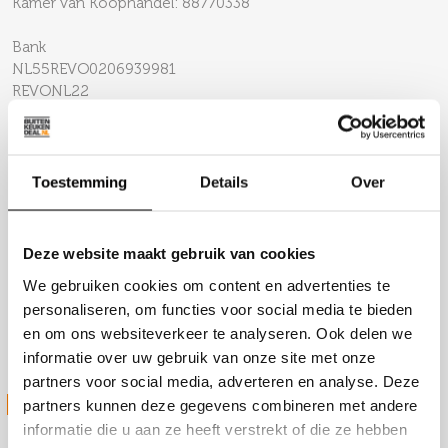
Kamer van Koophandel: 88770338
Bank
NL55REVO0206939981
REVONL22
Toestemming
Details
Over
Locaties
Productie
Slachthuiskade 36
Deze website maakt gebruik van cookies
7602CV Almelo
We gebruiken cookies om content en advertenties te
personaliseren, om functies voor social media te bieden
Magazijn
en om ons websiteverkeer te analyseren. Ook delen we
Slachthuiskade 36
informatie over uw gebruik van onze site met onze
7602CV Almelo
partners voor social media, adverteren en analyse. Deze
STUUR ONS JE VRAAG
partners kunnen deze gegevens combineren met andere
informatie die u aan ze heeft verstrekt of die ze hebben