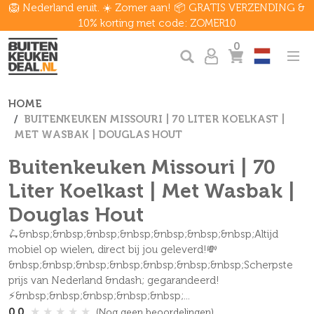
🦁 Nederland eruit. ☀️ Zomer aan! 📦 GRATIS VERZENDING &
10% korting met code: ZOMER10
0
HOME
BUITENKEUKEN MISSOURI | 70 LITER KOELKAST |
MET WASBAK | DOUGLAS HOUT
Buitenkeuken Missouri | 70
Liter Koelkast | Met Wasbak |
Douglas Hout
🛴&nbsp;&nbsp;&nbsp;&nbsp;&nbsp;&nbsp;&nbsp;Altijd
mobiel op wielen, direct bij jou geleverd!💸
&nbsp;&nbsp;&nbsp;&nbsp;&nbsp;&nbsp;&nbsp;Scherpste
prijs van Nederland &ndash; gegarandeerd!
⚡&nbsp;&nbsp;&nbsp;&nbsp;&nbsp;...
★
★
★
★
★
0.0
(Nog geen beoordelingen)