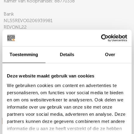
Kamer van Koophandel: 88770338
Bank
NL55REVO0206939981
REVONL22
Toestemming
Details
Over
Locaties
Productie
Slachthuiskade 36
Deze website maakt gebruik van cookies
7602CV Almelo
We gebruiken cookies om content en advertenties te
personaliseren, om functies voor social media te bieden
Magazijn
en om ons websiteverkeer te analyseren. Ook delen we
Slachthuiskade 36
informatie over uw gebruik van onze site met onze
7602CV Almelo
partners voor social media, adverteren en analyse. Deze
STUUR ONS JE VRAAG
partners kunnen deze gegevens combineren met andere
informatie die u aan ze heeft verstrekt of die ze hebben