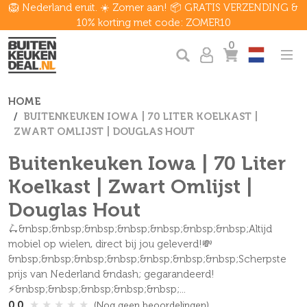
🦁 Nederland eruit. ☀️ Zomer aan! 📦 GRATIS VERZENDING &
10% korting met code: ZOMER10
0
HOME
BUITENKEUKEN IOWA | 70 LITER KOELKAST |
ZWART OMLIJST | DOUGLAS HOUT
Buitenkeuken Iowa | 70 Liter
Koelkast | Zwart Omlijst |
Douglas Hout
🛴&nbsp;&nbsp;&nbsp;&nbsp;&nbsp;&nbsp;&nbsp;Altijd
mobiel op wielen, direct bij jou geleverd!💸
&nbsp;&nbsp;&nbsp;&nbsp;&nbsp;&nbsp;&nbsp;Scherpste
prijs van Nederland &ndash; gegarandeerd!
⚡&nbsp;&nbsp;&nbsp;&nbsp;&nbsp;...
★
★
★
★
★
0.0
(Nog geen beoordelingen)